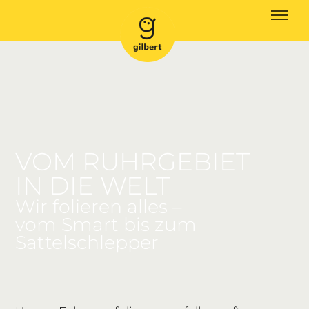
VOM RUHRGEBIET
IN DIE WELT
Wir folieren alles –
vom Smart bis zum
Sattelschlepper