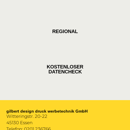
REGIONAL
KOSTENLOSER
DATENCHECK
gilbert design druck werbetechnik GmbH
Witteringstr. 20-22
45130 Essen
Telefon: 0201 236766